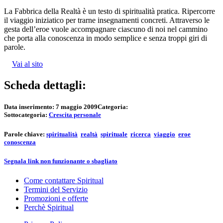
La Fabbrica della Realtà è un testo di spiritualità pratica. Ripercorre
il viaggio iniziatico per trarne insegnamenti concreti. Attraverso le
gesta dell’eroe vuole accompagnare ciascuno di noi nel cammino
che porta alla conoscenza in modo semplice e senza troppi giri di
parole.
Vai al sito
Scheda dettagli:
Data inserimento:
7 maggio 2009
Categoria:
Sottocategoria:
Crescita personale
Parole chiave:
spiritualità
realtà
spirituale
ricerca
viaggio
eroe
conoscenza
Segnala link non funzionante o sbagliato
Come contattare Spiritual
Termini del Servizio
Promozioni e offerte
Perchè Spiritual