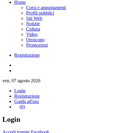
Home
Corsi e appuntamenti
Profili pubblici
Siti Web
Notizie
Cultura
Video
Oroscopo
Promozioni
Registrazione
ven, 07 agosto 2026
Login
Registrazione
Guida all'uso
(0)
Login
Accedi tramite Facebook