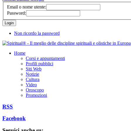
Email o nome utente:
Password:
Non ricordo la password
Home
Corsi e appuntamenti
Profili pubblici
Siti Web
Notizie
Cultura
Video
Oroscopo
Promozioni
RSS
Facebook
Seguici anche su: