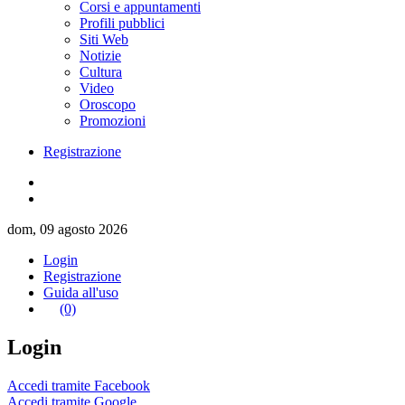
Corsi e appuntamenti
Profili pubblici
Siti Web
Notizie
Cultura
Video
Oroscopo
Promozioni
Registrazione
dom, 09 agosto 2026
Login
Registrazione
Guida all'uso
(0)
Login
Accedi tramite Facebook
Accedi tramite Google