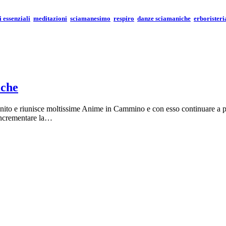
i essenziali
meditazioni
sciamanesimo
respiro
danze sciamaniche
erboristeri
iche
unito e riunisce moltissime Anime in Cammino e con esso continuare a p
a incrementare la…