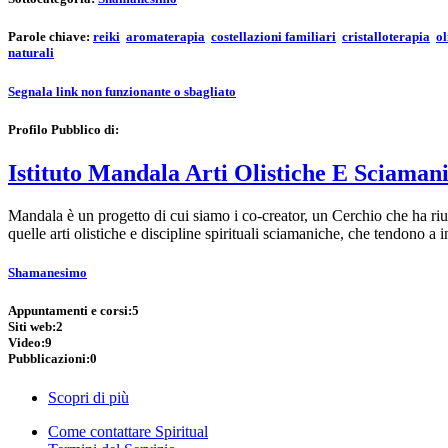
Parole chiave:
reiki
aromaterapia
costellazioni familiari
cristalloterapia
ol
naturali
Segnala link non funzionante o sbagliato
Profilo Pubblico di:
Istituto Mandala Arti Olistiche E Sciaman
Mandala è un progetto di cui siamo i co-creator, un Cerchio che ha ri
quelle arti olistiche e discipline spirituali sciamaniche, che tendono 
Shamanesimo
Appuntamenti e corsi:
5
Siti web:
2
Video:
9
Pubblicazioni:
0
Scopri di più
Come contattare Spiritual