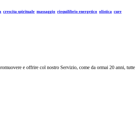
a
crescita spirituale
massaggio
riequilibrio energetico
olistica
cure
romuovere e offrire col nostro Servizio, come da ormai 20 anni, tutte