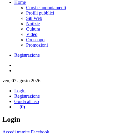
Home
Corsi e appuntamenti
Profili pubblici
Siti Web
Notizie
Cultura
Video
Oroscopo
Promozioni
Registrazione
ven, 07 agosto 2026
Login
Registrazione
Guida all'uso
(0)
Login
Accedi tramite Facebook