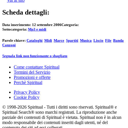
Vai al sito
Scheda dettagli:
Data inserimento:
12 settembre 2006
Categoria:
Sottocategoria:
Mp3 e midi
Parole chiave:
Cataloghi
Midi
Marce
Spartiti
Musica
Liscio
File
Banda
Canzoni
Segnala link non funzionante o sbagliato
Come contattare Spiritual
Termini del Servizio
Promozioni e offerte
Perchè Spiritual
Privacy Policy
Cookie Policy
© 1998-2026 Spiritual - Tutti i diritti sono riservati. Spiritual® e
Spiritual Search® sono marchi registrati. La riproduzione anche
parziale dei contenuti di Spiritual è vietata. Spiritual non è in alcun
modo responsabile dei contenuti inseriti dagli utenti, né del
contenuto dei siti ad essi collegati.