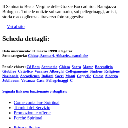
Il Santuario Beata Vergine delle Grazie Boccadirio - Baragazza
Bologna - Tutte le notizie sul santuario, sui pellegrinaggi, artisti,
storia e accoglienza attraverso foto suggestive.
Vai al sito
Scheda dettagli:
Data inserimento:
11 marzo 1999
Categoria:
Sottocategoria:
Chiese, Santuari, Abbazie... cattoliche
Parole chiave:
Cd Rom
Santuario
Chiesa
Sacro
Monte
Boccadirio
Giubileo
Cattolico
Vacanze
Alberghi
Collegamento
Sindone
Religione
Nazionale
Accoglienza
Italiani
Sacri
Monti
Cappelle
Chiese
Albergo
Jubilaeum
Vacanza
Casa
Pellegrinaggi
C
Segnala link non funzionante o sbagliato
Come contattare Spiritual
Termini del Servizio
Promozioni e offerte
Perchè Spiritual
Privacy Policy