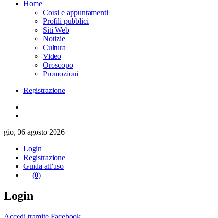
Home
Corsi e appuntamenti
Profili pubblici
Siti Web
Notizie
Cultura
Video
Oroscopo
Promozioni
Registrazione
gio, 06 agosto 2026
Login
Registrazione
Guida all'uso
(0)
Login
Accedi tramite Facebook