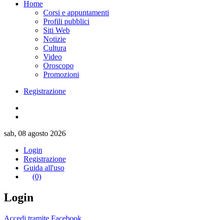
Home
Corsi e appuntamenti
Profili pubblici
Siti Web
Notizie
Cultura
Video
Oroscopo
Promozioni
Registrazione
sab, 08 agosto 2026
Login
Registrazione
Guida all'uso
(0)
Login
Accedi tramite Facebook