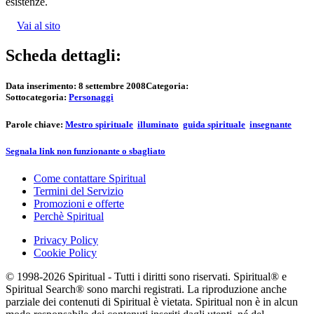
esistenze.
Vai al sito
Scheda dettagli:
Data inserimento:
8 settembre 2008
Categoria:
Sottocategoria:
Personaggi
Parole chiave:
Mestro spirituale
illuminato
guida spirituale
insegnante
Segnala link non funzionante o sbagliato
Come contattare Spiritual
Termini del Servizio
Promozioni e offerte
Perchè Spiritual
Privacy Policy
Cookie Policy
© 1998-2026 Spiritual - Tutti i diritti sono riservati. Spiritual® e
Spiritual Search® sono marchi registrati. La riproduzione anche
parziale dei contenuti di Spiritual è vietata. Spiritual non è in alcun