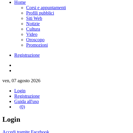
Home
Corsi e appuntamenti
Profili pubblici
Siti Web
Notizie
Cultura
Video
Oroscopo
Promozioni
Registrazione
ven, 07 agosto 2026
Login
Registrazione
Guida all'uso
(0)
Login
Accedi tramite Facebook