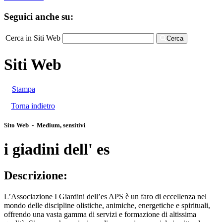
Seguici anche su:
Cerca in Siti Web
Cerca
Siti Web
Stampa
Torna indietro
Sito Web - Medium, sensitivi
i giadini dell' es
Descrizione:
L’Associa​zione I Giardini dell’es APS è un fa​ro di ec​cellenza nel
mon​do delle discipline olistiche, animiche, energetiche e spirituali,
off​rendo una va​sta gam​ma di se​rvizi e forma​zione di altissima