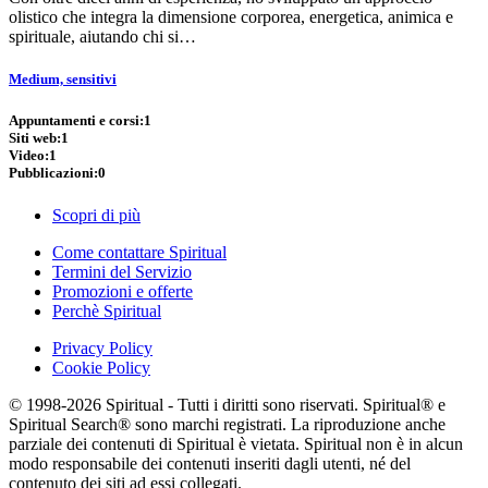
olistico che integra la dimensione corporea, energetica, animica e
spirituale, aiutando chi si…
Medium, sensitivi
Appuntamenti e corsi:
1
Siti web:
1
Video:
1
Pubblicazioni:
0
Scopri di più
Come contattare Spiritual
Termini del Servizio
Promozioni e offerte
Perchè Spiritual
Privacy Policy
Cookie Policy
© 1998-2026 Spiritual - Tutti i diritti sono riservati. Spiritual® e
Spiritual Search® sono marchi registrati. La riproduzione anche
parziale dei contenuti di Spiritual è vietata. Spiritual non è in alcun
modo responsabile dei contenuti inseriti dagli utenti, né del
contenuto dei siti ad essi collegati.