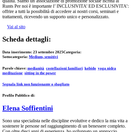
qualità. Siamo un’associ​azione di promo​zione so​ciale iscritta al
Runts Per noi è importante l’ INCLUSIVITA’ ED ESCLUSIVITA’:
offrire a tutti la possibilità di accedere ai nostri corsi, seminari e
trattamenti, ricevendo un supporto unico e personalizzato.
Vai al sito
Scheda dettagli:
Data inserimento:
23 settembre 2025
Categoria:
Sottocategoria:
Medium, sensitivi
Parole chiave:
medianità
costellazioni familiari
kobido
yoga nidra
meditazione
sitting in the power
Segnala link non funzionante o sbagliato
Profilo Pubblico di:
Elena Soffientini
Sono una specialista nelle discipline evolutive e dedico la mia vita a
sostenere le persone nel raggiungimento di un benessere completo.
Con oltre dieci anni di esperienza, ho sviluppato un approccio