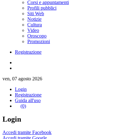
Corsi e appuntamenti
Profili pubblici
Siti Web
Notizie
Cultura
Video
Oroscopo
Promozioni
Registrazione
ven, 07 agosto 2026
Login
Registrazione
Guida all'uso
(0)
Login
Accedi tramite Facebook
Accedi tramite Google