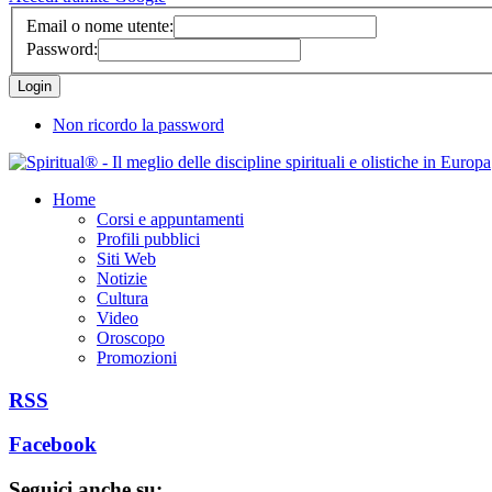
Email o nome utente:
Password:
Non ricordo la password
Home
Corsi e appuntamenti
Profili pubblici
Siti Web
Notizie
Cultura
Video
Oroscopo
Promozioni
RSS
Facebook
Seguici anche su: