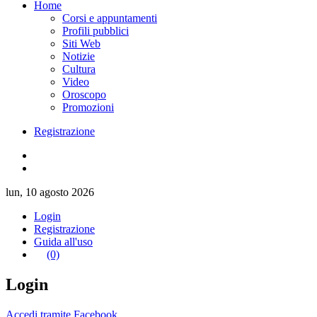
Home
Corsi e appuntamenti
Profili pubblici
Siti Web
Notizie
Cultura
Video
Oroscopo
Promozioni
Registrazione
lun, 10 agosto 2026
Login
Registrazione
Guida all'uso
(0)
Login
Accedi tramite Facebook