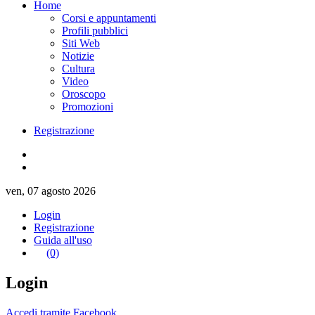
Home
Corsi e appuntamenti
Profili pubblici
Siti Web
Notizie
Cultura
Video
Oroscopo
Promozioni
Registrazione
ven, 07 agosto 2026
Login
Registrazione
Guida all'uso
(0)
Login
Accedi tramite Facebook