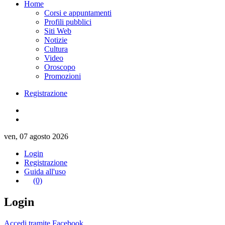
Home
Corsi e appuntamenti
Profili pubblici
Siti Web
Notizie
Cultura
Video
Oroscopo
Promozioni
Registrazione
ven, 07 agosto 2026
Login
Registrazione
Guida all'uso
(0)
Login
Accedi tramite Facebook