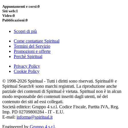
Appuntamenti e corsi:
0
Siti web:
1
Video:
0
Pubblicazioni:
0
Scopri di più
Come contattare Spiritual
Termini del Servizio
Promozioni e offerte
Perchè Spiritual
Privacy Policy
Cookie Policy
© 1998-2026 Spiritual - Tutti i diritti sono riservati. Spiritual® e
Spiritual Search® sono marchi registrati. La riproduzione anche
parziale dei contenuti di Spiritual è vietata. Spiritual non è in alcun
modo responsabile dei contenuti inseriti dagli utenti, né del
contenuto dei siti ad essi collegati.
Società editrice: Gruppo 4 s.r.l. Codice Fiscale, Partita IVA, Reg.
Imp. PD 02709800284 - IT - E.U.
E-mail:
informa@spiritual.it
Engineered by
Gruppo 4 s.r.l.