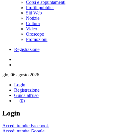
Corsi e appuntamenti
Profili pubblici
Siti Web
Notizie
Cultura
Video
Oroscopo
Promozioni
Registrazione
gio, 06 agosto 2026
Login
Registrazione
Guida all'uso
(0)
Login
Accedi tramite Facebook
Accedi tramite Google