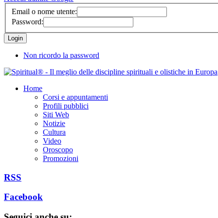
Email o nome utente:
Password:
Non ricordo la password
Home
Corsi e appuntamenti
Profili pubblici
Siti Web
Notizie
Cultura
Video
Oroscopo
Promozioni
RSS
Facebook
Seguici anche su: