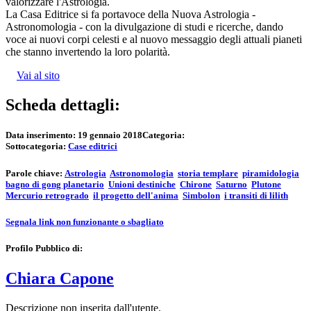
valorizzare l'Astrologia.
La Casa Editrice si fa portavoce della Nuova Astrologia -
Astronomologia - con la divulgazione di studi e ricerche, dando
voce ai nuovi corpi celesti e al nuovo messaggio degli attuali pianeti
che stanno invertendo la loro polarità.
Vai al sito
Scheda dettagli:
Data inserimento:
19 gennaio 2018
Categoria:
Sottocategoria:
Case editrici
Parole chiave:
Astrologia
Astronomologia
storia templare
piramidologia
bagno di gong planetario
Unioni destiniche
Chirone
Saturno
Plutone
Mercurio retrogrado
il progetto dell'anima
Simbolon
i transiti di lilith
Segnala link non funzionante o sbagliato
Profilo Pubblico di:
Chiara Capone
Descrizione non inserita dall'utente.