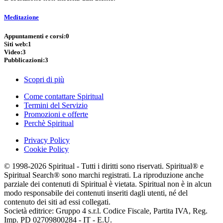
Meditazione
Appuntamenti e corsi:
0
Siti web:
1
Video:
3
Pubblicazioni:
3
Scopri di più
Come contattare Spiritual
Termini del Servizio
Promozioni e offerte
Perchè Spiritual
Privacy Policy
Cookie Policy
© 1998-2026 Spiritual - Tutti i diritti sono riservati. Spiritual® e
Spiritual Search® sono marchi registrati. La riproduzione anche
parziale dei contenuti di Spiritual è vietata. Spiritual non è in alcun
modo responsabile dei contenuti inseriti dagli utenti, né del
contenuto dei siti ad essi collegati.
Società editrice: Gruppo 4 s.r.l. Codice Fiscale, Partita IVA, Reg.
Imp. PD 02709800284 - IT - E.U.