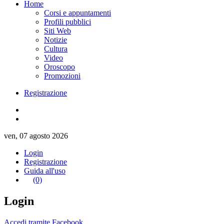
Home
Corsi e appuntamenti
Profili pubblici
Siti Web
Notizie
Cultura
Video
Oroscopo
Promozioni
Registrazione
ven, 07 agosto 2026
Login
Registrazione
Guida all'uso
(0)
Login
Accedi tramite Facebook