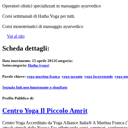
Operatori olistici specializzati in massaggio ayurvedico
Corsi settimanali di Hatha Yoga per tutti.
Corsi monotematici di massaggio ayurvedico
Vai al sito
Scheda dettagli:
Data inserimento:
15 aprile 2012
Categoria:
Sottocategoria:
Hatha (yoga)
Parole chiave:
yoga martina franca
yoga taranto
yoga locorotondo
yoga pu
Segnala link non funzionante o sbagliato
Profilo Pubblico di:
Centro Yoga Il Piccolo Amrit
Centro Yoga Accreditato da Yoga Alliance Italia® A Martina Franca (TA)
attuali stimoli della Nuova Era effettuando corsi, seminari, conferenz