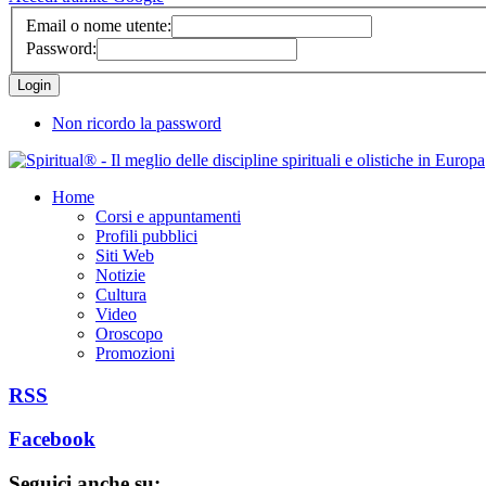
Email o nome utente:
Password:
Non ricordo la password
Home
Corsi e appuntamenti
Profili pubblici
Siti Web
Notizie
Cultura
Video
Oroscopo
Promozioni
RSS
Facebook
Seguici anche su: