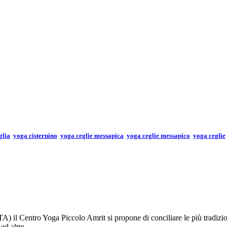
glia
yoga cisternino
yoga ceglie messapica
yoga ceglie messapico
yoga ceglie
 il Centro Yoga Piccolo Amrit si propone di conciliare le più tradizion
e ed altre…