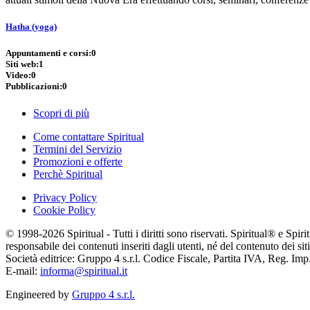
Hatha (yoga)
Appuntamenti e corsi:
0
Siti web:
1
Video:
0
Pubblicazioni:
0
Scopri di più
Come contattare Spiritual
Termini del Servizio
Promozioni e offerte
Perchè Spiritual
Privacy Policy
Cookie Policy
© 1998-2026 Spiritual - Tutti i diritti sono riservati. Spiritual® e Spi
responsabile dei contenuti inseriti dagli utenti, né del contenuto dei siti
Società editrice: Gruppo 4 s.r.l. Codice Fiscale, Partita IVA, Reg. I
E-mail:
informa@spiritual.it
Engineered by
Gruppo 4 s.r.l.