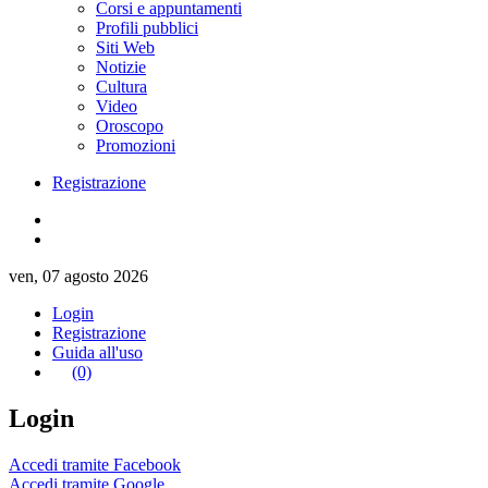
Corsi e appuntamenti
Profili pubblici
Siti Web
Notizie
Cultura
Video
Oroscopo
Promozioni
Registrazione
ven, 07 agosto 2026
Login
Registrazione
Guida all'uso
(0)
Login
Accedi tramite Facebook
Accedi tramite Google