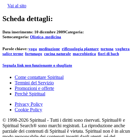
Vai al sito
Scheda dettagli:
Data inserimento:
10 dicembre 2009
Categoria:
Sottocategoria:
Olistica, medicina
Parole chiave:
yoga
meditazione
riflessologia plantare
tortona
voghera
salice terme
fortunago
cucina naturale
macrobiotica
fiori di bach
Segnala link non funzionante o sbagliato
Come contattare Spiritual
Termini del Servizio
Promozioni e offerte
Perchè Spiritual
Privacy Policy
Cookie Policy
© 1998-2026 Spiritual - Tutti i diritti sono riservati. Spiritual® e
Spiritual Search® sono marchi registrati. La riproduzione anche
parziale dei contenuti di Spiritual è vietata. Spiritual non è in alcun
modo responsabile dei contenuti inseriti dagli utenti, né del