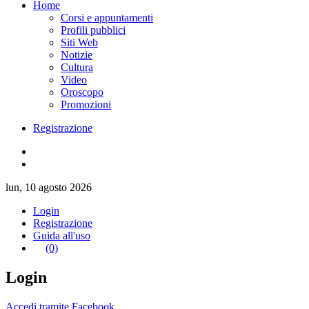
Home
Corsi e appuntamenti
Profili pubblici
Siti Web
Notizie
Cultura
Video
Oroscopo
Promozioni
Registrazione
lun, 10 agosto 2026
Login
Registrazione
Guida all'uso
(0)
Login
Accedi tramite Facebook