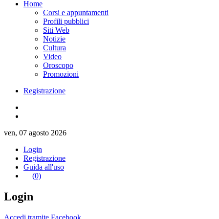
Home
Corsi e appuntamenti
Profili pubblici
Siti Web
Notizie
Cultura
Video
Oroscopo
Promozioni
Registrazione
ven, 07 agosto 2026
Login
Registrazione
Guida all'uso
(0)
Login
Accedi tramite Facebook