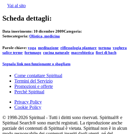
Vai al sito
Scheda dettagli:
Data inserimento:
10 dicembre 2009
Categoria:
Sottocategoria:
Olistica, medicina
Parole chiave:
yoga
meditazione
riflessologia plantare
tortona
voghera
salice terme
fortunago
cucina naturale
macrobiotica
fiori di bach
Segnala link non funzionante o sbagliato
Come contattare Spiritual
Termini del Servizio
Promozioni e offerte
Perchè Spiritual
Privacy Policy
Cookie Policy
© 1998-2026 Spiritual - Tutti i diritti sono riservati. Spiritual® e
Spiritual Search® sono marchi registrati. La riproduzione anche
parziale dei contenuti di Spiritual è vietata. Spiritual non è in alcun
modo responsabile dei contenuti inseriti dagli utenti, né del