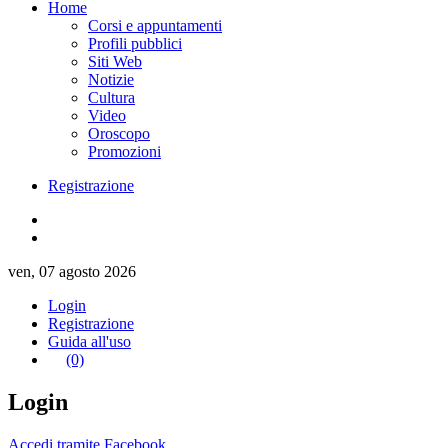
Home
Corsi e appuntamenti
Profili pubblici
Siti Web
Notizie
Cultura
Video
Oroscopo
Promozioni
Registrazione
ven, 07 agosto 2026
Login
Registrazione
Guida all'uso
(0)
Login
Accedi tramite Facebook