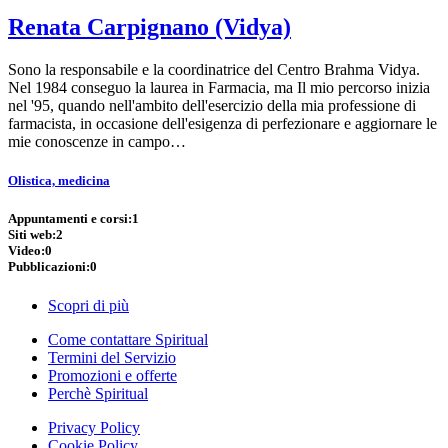
Renata Carpignano (Vidya)
Sono la responsabile e la coordinatrice del Centro Brahma Vidya.
Nel 1984 conseguo la laurea in Farmacia, ma Il mio percorso inizia
nel '95, quando nell'ambito dell'esercizio della mia professione di
farmacista, in occasione dell'esigenza di perfezionare e aggiornare le
mie conoscenze in campo…
Olistica, medicina
Appuntamenti e corsi:
1
Siti web:
2
Video:
0
Pubblicazioni:
0
Scopri di più
Come contattare Spiritual
Termini del Servizio
Promozioni e offerte
Perchè Spiritual
Privacy Policy
Cookie Policy