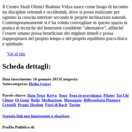
Il Centro Studi Olistici Brahma Vidya nasce come luogo di incontro
tra discipline orientali e occidentali, dove si possa realizzare per
ognuno la crescita interiore secondo le proprie inclinazioni naturali.
Contemporaneamente si è ha voluto convogliare in questo spazio la
pratica di tecniche del benessere cosiddette “alternative”, affinché
l’essere umano possa beneficiare dei migliori rimedi e possa
riappropriarsi del proprio tempo e del proprio equilibrio psico-fisico
e spirituale.
Vai al sito
Scheda dettagli:
Data inserimento:
16 gennaio 2013
Categoria:
Sottocategoria:
Hatha (yoga)
Parole chiave:
Hata Yoga
Kriya
Yoga
Yoga in gravidanza
Pilates
Tai Chi
Chuan
Qi Gong
Reiki
Meditazione
Massaggio
Riflessologia Plantare
Cristalli
Pranic Healing
Fiori di Bach
Torino
Segnala link non funzionante o sbagliato
Profilo Pubblico di: