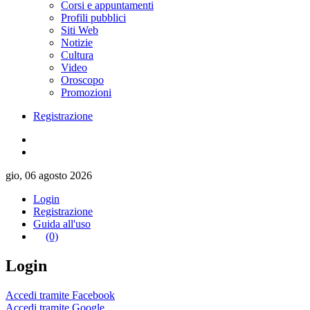
Corsi e appuntamenti
Profili pubblici
Siti Web
Notizie
Cultura
Video
Oroscopo
Promozioni
Registrazione
gio, 06 agosto 2026
Login
Registrazione
Guida all'uso
(0)
Login
Accedi tramite Facebook
Accedi tramite Google