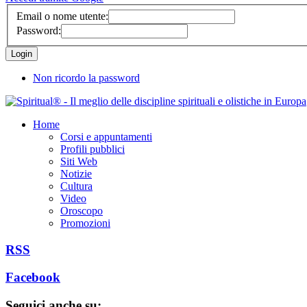
Email o nome utente:
Password:
Non ricordo la password
Home
Corsi e appuntamenti
Profili pubblici
Siti Web
Notizie
Cultura
Video
Oroscopo
Promozioni
RSS
Facebook
Seguici anche su: