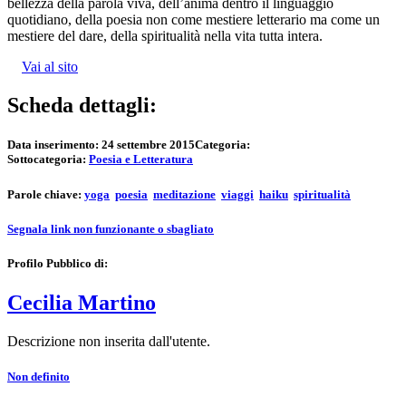
bellezza della parola viva, dell’anima dentro il linguaggio
quotidiano, della poesia non come mestiere letterario ma come un
mestiere del dare, della spiritualità nella vita tutta intera.
Vai al sito
Scheda dettagli:
Data inserimento:
24 settembre 2015
Categoria:
Sottocategoria:
Poesia e Letteratura
Parole chiave:
yoga
poesia
meditazione
viaggi
haiku
spiritualità
Segnala link non funzionante o sbagliato
Profilo Pubblico di:
Cecilia Martino
Descrizione non inserita dall'utente.
Non definito