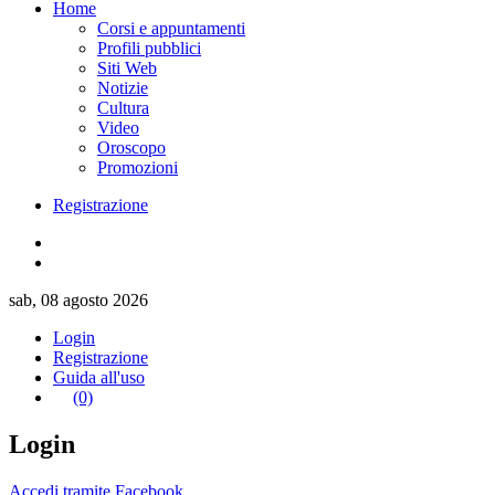
Home
Corsi e appuntamenti
Profili pubblici
Siti Web
Notizie
Cultura
Video
Oroscopo
Promozioni
Registrazione
sab, 08 agosto 2026
Login
Registrazione
Guida all'uso
(0)
Login
Accedi tramite Facebook