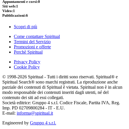
Appuntamenti e corsi:
0
Siti web:
1
Video:
1
Pubblicazioni:
6
Scopri di più
Come contattare Spiritual
Termini del Servizio
Promozioni e offerte
Perchè Spiritual
Privacy Policy
Cookie Policy
© 1998-2026 Spiritual - Tutti i diritti sono riservati. Spiritual® e
Spiritual Search® sono marchi registrati. La riproduzione anche
parziale dei contenuti di Spiritual è vietata. Spiritual non è in alcun
modo responsabile dei contenuti inseriti dagli utenti, né del
contenuto dei siti ad essi collegati.
Società editrice: Gruppo 4 s.r.l. Codice Fiscale, Partita IVA, Reg.
Imp. PD 02709800284 - IT - E.U.
E-mail:
informa@spiritual.it
Engineered by
Gruppo 4 s.r.l.