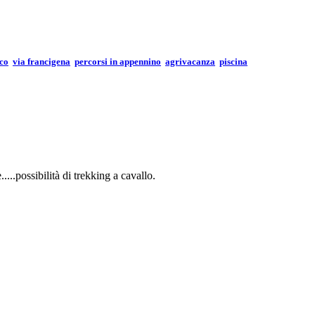
ico
via francigena
percorsi in appennino
agrivacanza
piscina
...possibilità di trekking a cavallo.