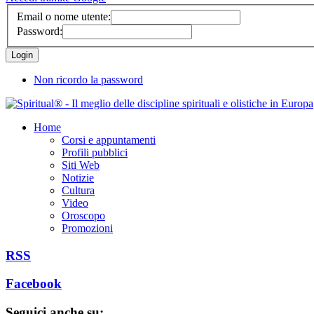
Email o nome utente:
Password:
Non ricordo la password
Home
Corsi e appuntamenti
Profili pubblici
Siti Web
Notizie
Cultura
Video
Oroscopo
Promozioni
RSS
Facebook
Seguici anche su: