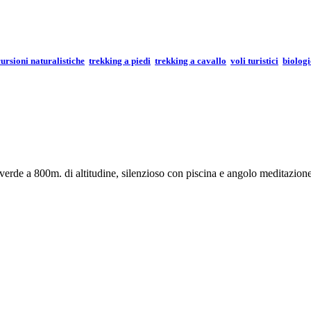
cursioni naturalistiche
trekking a piedi
trekking a cavallo
voli turistici
biolog
erde a 800m. di altitudine, silenzioso con piscina e angolo meditazione..