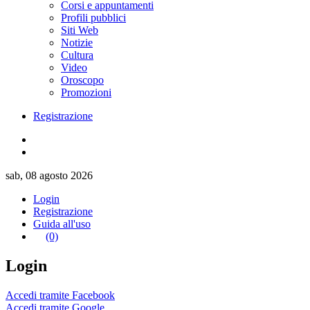
Corsi e appuntamenti
Profili pubblici
Siti Web
Notizie
Cultura
Video
Oroscopo
Promozioni
Registrazione
sab, 08 agosto 2026
Login
Registrazione
Guida all'uso
(0)
Login
Accedi tramite Facebook
Accedi tramite Google