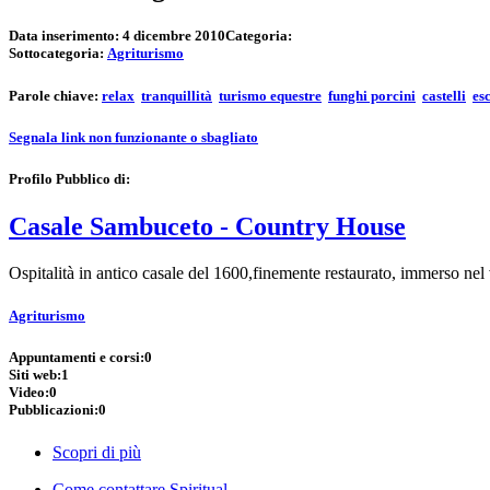
Data inserimento:
4 dicembre 2010
Categoria:
Sottocategoria:
Agriturismo
Parole chiave:
relax
tranquillità
turismo equestre
funghi porcini
castelli
es
Segnala link non funzionante o sbagliato
Profilo Pubblico di:
Casale Sambuceto - Country House
Ospitalità in antico casale del 1600,finemente restaurato, immerso nel v
Agriturismo
Appuntamenti e corsi:
0
Siti web:
1
Video:
0
Pubblicazioni:
0
Scopri di più
Come contattare Spiritual