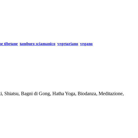
e tibetane
tamburo sciamanico
vegetariano
vegano
Reiki, Shiatsu, Bagni di Gong, Hatha Yoga, Biodanza, Meditazione,