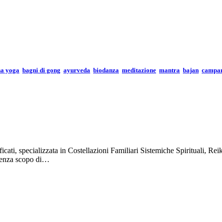
ha yoga
bagni di gong
ayurveda
biodanza
meditazione
mantra
bajan
campan
ificati, specializzata in Costellazioni Familiari Sistemiche Spirituali, 
 senza scopo di…