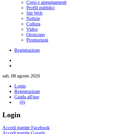
Corsi e appuntamenti
Profili pubblici
Siti Web
Notizie
Cultura
Video
Oroscopo
Promozioni
Registrazione
sab, 08 agosto 2026
Login
Registrazione
Guida all'uso
(0)
Login
Accedi tramite Facebook
Accedi tramite Google