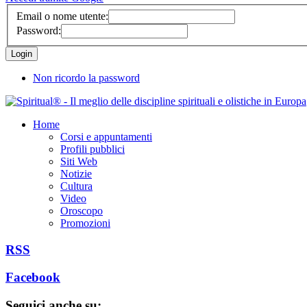
Email o nome utente:
Password:
Non ricordo la password
Home
Corsi e appuntamenti
Profili pubblici
Siti Web
Notizie
Cultura
Video
Oroscopo
Promozioni
RSS
Facebook
Seguici anche su: