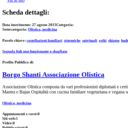
Vai al sito
Scheda dettagli:
Data inserimento:
27 agosto 2015
Categoria:
Sottocategoria:
Olistica, medicina
Parole chiave:
costellazioni familiari
sistemiche
spirituali
reiki
shiatsu
hat
Segnala link non funzionante o sbagliato
Profilo Pubblico di:
Borgo Shanti Associazione Olistica
Associazione Olistica composta da vari professionisti diplomati e cert
Mantra e Bajan Ospitalità con cucina familiare vegetariana e vegana
Olistica, medicina
Appuntamenti e corsi:
0
Siti web:
1
Video:
0
Pubblicazioni:
0