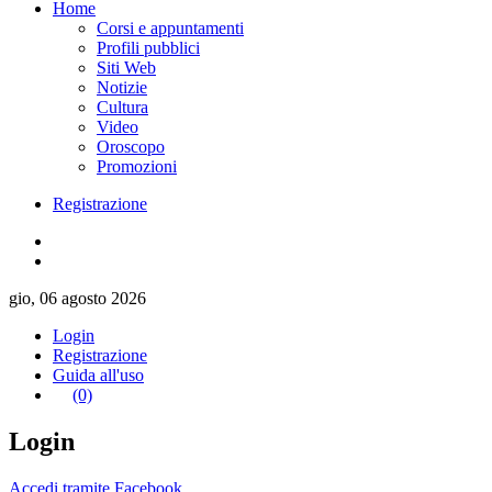
Home
Corsi e appuntamenti
Profili pubblici
Siti Web
Notizie
Cultura
Video
Oroscopo
Promozioni
Registrazione
gio, 06 agosto 2026
Login
Registrazione
Guida all'uso
(0)
Login
Accedi tramite Facebook