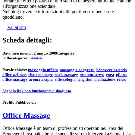
portare gli effetti positivi di uno stato di benessere individuale anche
all'organizzazione aziendale.
Nel blog troverete informazioni utili per il vostro benessere
quotidiano.
Vai al sito
Scheda dettagli:
Data inserimento:
2 marzo 2009
Categoria:
Sottocategoria:
Shiatsu
Parole chiave:
massaggio ufficio
massaggio congressi
benessere azienda
office wellness
chair massage
back massage
gestione stress
yoga
pilates
office massage
aromaterapia
riflessologia
feng shui
meditazione
relax
Segnala link non funzionante o sbagliato
Profilo Pubblico di:
Office Massage
Office Massage è un team di professionisti operanti nell'area del
Benessere Personale che si è specializzato in interventi aziendali. La