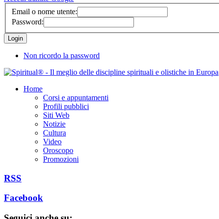
Email o nome utente:
Password:
Non ricordo la password
Home
Corsi e appuntamenti
Profili pubblici
Siti Web
Notizie
Cultura
Video
Oroscopo
Promozioni
RSS
Facebook
Seguici anche su: