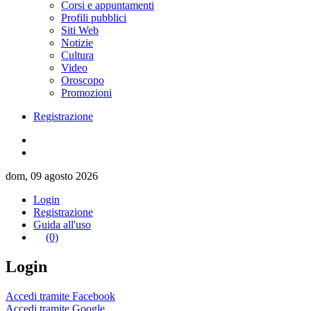
Corsi e appuntamenti
Profili pubblici
Siti Web
Notizie
Cultura
Video
Oroscopo
Promozioni
Registrazione
dom, 09 agosto 2026
Login
Registrazione
Guida all'uso
(0)
Login
Accedi tramite Facebook
Accedi tramite Google