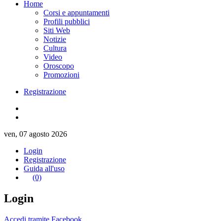
Home
Corsi e appuntamenti
Profili pubblici
Siti Web
Notizie
Cultura
Video
Oroscopo
Promozioni
Registrazione
ven, 07 agosto 2026
Login
Registrazione
Guida all'uso
(0)
Login
Accedi tramite Facebook