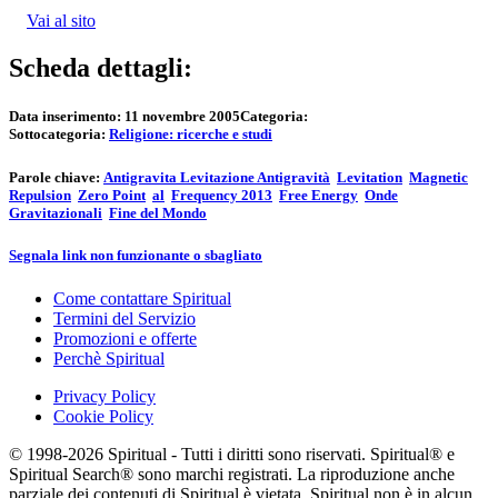
Vai al sito
Scheda dettagli:
Data inserimento:
11 novembre 2005
Categoria:
Sottocategoria:
Religione: ricerche e studi
Parole chiave:
Antigravita Levitazione Antigravità
Levitation
Magnetic
Repulsion
Zero Point
al
Frequency 2013
Free Energy
Onde
Gravitazionali
Fine del Mondo
Segnala link non funzionante o sbagliato
Come contattare Spiritual
Termini del Servizio
Promozioni e offerte
Perchè Spiritual
Privacy Policy
Cookie Policy
© 1998-2026 Spiritual - Tutti i diritti sono riservati. Spiritual® e
Spiritual Search® sono marchi registrati. La riproduzione anche
parziale dei contenuti di Spiritual è vietata. Spiritual non è in alcun