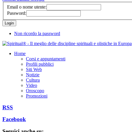
Email o nome utente:
Password:
Non ricordo la password
Home
Corsi e appuntamenti
Profili pubblici
Siti Web
Notizie
Cultura
Video
Oroscopo
Promozioni
RSS
Facebook
Seguici anche su: