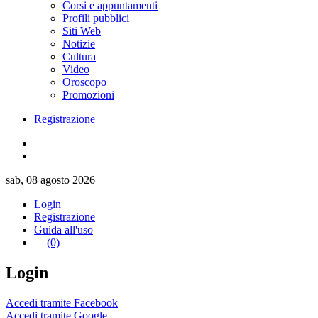
Corsi e appuntamenti
Profili pubblici
Siti Web
Notizie
Cultura
Video
Oroscopo
Promozioni
Registrazione
sab, 08 agosto 2026
Login
Registrazione
Guida all'uso
(0)
Login
Accedi tramite Facebook
Accedi tramite Google