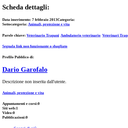
Scheda dettagli:
Data inserimento:
7 febbraio 2013
Categoria:
Sottocategoria:
Animali, protezione e vita
Parole chiave:
Veterinario Trapani
Ambulatorio veterinario
Veterinari Trap
Segnala link non funzionante o sbagliato
Profilo Pubblico di:
Dario Garofalo
Descrizione non inserita dall'utente.
Animali, protezione e vita
Appuntamenti e corsi:
0
Siti web:
1
Video:
0
Pubblicazioni:
0