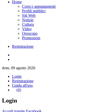
Home
Corsi e appuntamenti
Profili pubblici
Siti Web
Notizie
Cultura
Video
Oroscopo
Promozioni
Registrazione
dom, 09 agosto 2026
Login
Registrazione
Guida all'uso
(0)
Login
Accedi tramite Facebook