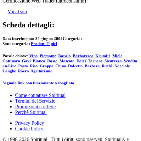
Certificazione Web Trader (altroconsumo)
Vai al sito
Scheda dettagli:
Data inserimento:
24 giugno 2002
Categoria:
Sottocategoria:
Prodotti Tipici
Parole chiave:
Vino
Piemonte
Barolo
Barbaresco
Krumiri
Miele
Gattinara
Gavi
Bianco
Rosso
Moscato
Dolci
Torrone
Sicurezza
Vendita
on-Line
Pasta
Riso
Grappa
China
Dolcetto
Barbera
Ruchè
Nocciole
Langhe
Roero
Agriturismo
Segnala link non funzionante o sbagliato
Come contattare Spiritual
Termini del Servizio
Promozioni e offerte
Perchè Spiritual
Privacy Policy
Cookie Policy
© 1998-2026 Spiritual - Tutti i diritti sono riservati. Spiritual® e