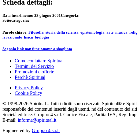
Scheda dettagli:
Data inserimento:
23 giugno 2001
Categoria:
Sottocategoria:
Parole chiave:
Filosofia
storia della scienza
epistemologia
arte
musica
reli
irrazionale
fisica
biologia
Segnala link non funzionante o sbagliato
Come contattare Spiritual
Termini del Servizio
Promozioni e offerte
Perchè Spiritual
Privacy Policy
Cookie Policy
© 1998-2026 Spiritual - Tutti i diritti sono riservati. Spiritual® e Spi
responsabile dei contenuti inseriti dagli utenti, né del contenuto dei siti
Società editrice: Gruppo 4 s.r.l. Codice Fiscale, Partita IVA, Reg. I
E-mail:
informa@spiritual.it
Engineered by
Gruppo 4 s.r.l.