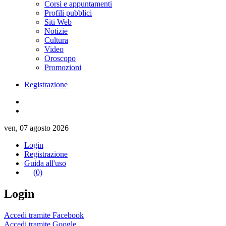
Corsi e appuntamenti
Profili pubblici
Siti Web
Notizie
Cultura
Video
Oroscopo
Promozioni
Registrazione
ven, 07 agosto 2026
Login
Registrazione
Guida all'uso
(0)
Login
Accedi tramite Facebook
Accedi tramite Google