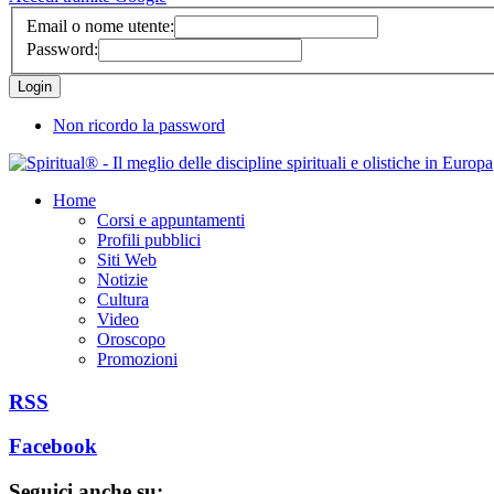
Email o nome utente:
Password:
Non ricordo la password
Home
Corsi e appuntamenti
Profili pubblici
Siti Web
Notizie
Cultura
Video
Oroscopo
Promozioni
RSS
Facebook
Seguici anche su: