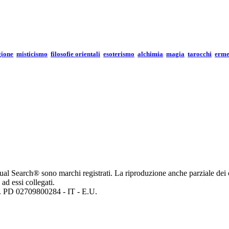
gione
misticismo
filosofie orientali
esoterismo
alchimia
magia
tarocchi
erme
ritual Search® sono marchi registrati. La riproduzione anche parziale dei 
 ad essi collegati.
mp. PD 02709800284 - IT - E.U.