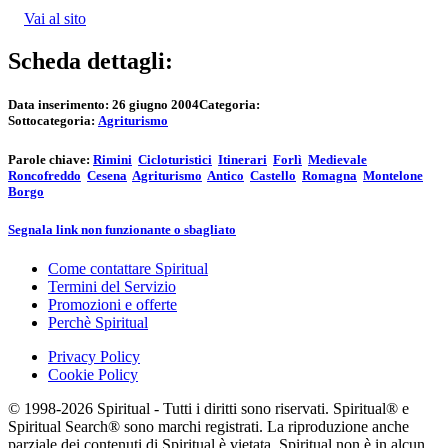
Vai al sito
Scheda dettagli:
Data inserimento:
26 giugno 2004
Categoria:
Sottocategoria:
Agriturismo
Parole chiave:
Rimini
Cicloturistici
Itinerari
Forlì
Medievale
Roncofreddo
Cesena
Agriturismo
Antico
Castello
Romagna
Montelone
Borgo
Segnala link non funzionante o sbagliato
Come contattare Spiritual
Termini del Servizio
Promozioni e offerte
Perchè Spiritual
Privacy Policy
Cookie Policy
© 1998-2026 Spiritual - Tutti i diritti sono riservati. Spiritual® e
Spiritual Search® sono marchi registrati. La riproduzione anche
parziale dei contenuti di Spiritual è vietata. Spiritual non è in alcun