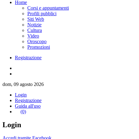
Home
Corsi e appuntamenti
Profili pubblici
Siti Web
Notizie
Cultura
Video
Oroscopo
Promozioni
Registrazione
dom, 09 agosto 2026
Login
Registrazione
Guida all'uso
(0)
Login
Accedi tramite Facebook