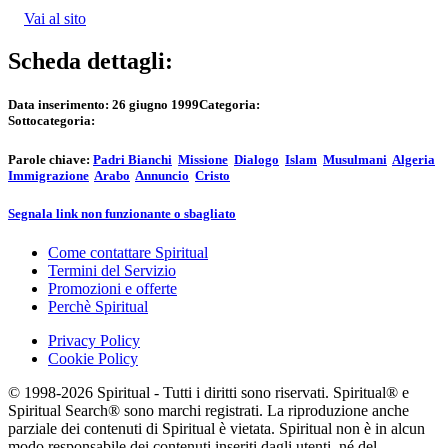
Vai al sito
Scheda dettagli:
Data inserimento:
26 giugno 1999
Categoria:
Sottocategoria:
Parole chiave:
Padri Bianchi
Missione
Dialogo
Islam
Musulmani
Algeria
Immigrazione
Arabo
Annuncio
Cristo
Segnala link non funzionante o sbagliato
Come contattare Spiritual
Termini del Servizio
Promozioni e offerte
Perchè Spiritual
Privacy Policy
Cookie Policy
© 1998-2026 Spiritual - Tutti i diritti sono riservati. Spiritual® e
Spiritual Search® sono marchi registrati. La riproduzione anche
parziale dei contenuti di Spiritual è vietata. Spiritual non è in alcun
modo responsabile dei contenuti inseriti dagli utenti, né del