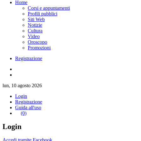
Home
Corsi e appuntamenti
Profili pubblici
Siti Web
Notizie
Cultura
Video
Oroscopo
Promozioni
Registrazione
lun, 10 agosto 2026
Login
Registrazione
Guida all'uso
(0)
Login
Accedi tramite Facebook