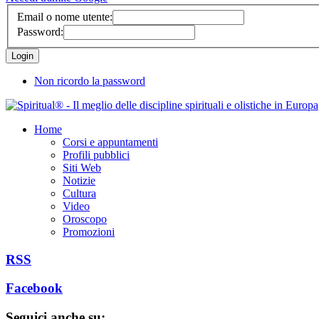
Email o nome utente:
Password:
Non ricordo la password
Home
Corsi e appuntamenti
Profili pubblici
Siti Web
Notizie
Cultura
Video
Oroscopo
Promozioni
RSS
Facebook
Seguici anche su: