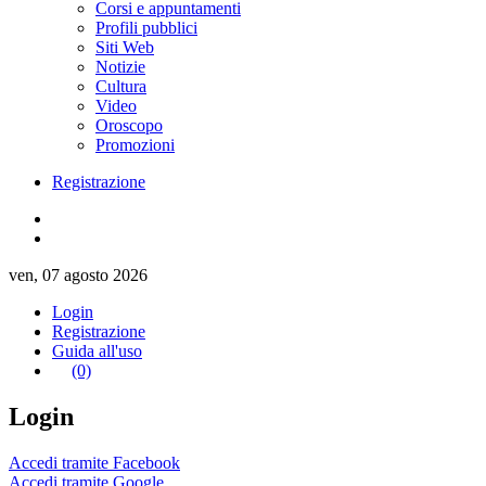
Corsi e appuntamenti
Profili pubblici
Siti Web
Notizie
Cultura
Video
Oroscopo
Promozioni
Registrazione
ven, 07 agosto 2026
Login
Registrazione
Guida all'uso
(0)
Login
Accedi tramite Facebook
Accedi tramite Google