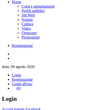
Home
Corsi e appuntamenti
Profili pubblici
Siti Web
Notizie
Cultura
Video
Oroscopo
Promozioni
Registrazione
dom, 09 agosto 2026
Login
Registrazione
Guida all'uso
(0)
Login
Accedi tramite Facebook