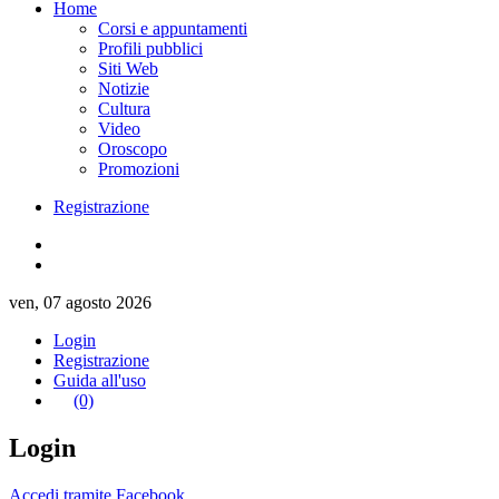
Home
Corsi e appuntamenti
Profili pubblici
Siti Web
Notizie
Cultura
Video
Oroscopo
Promozioni
Registrazione
ven, 07 agosto 2026
Login
Registrazione
Guida all'uso
(0)
Login
Accedi tramite Facebook