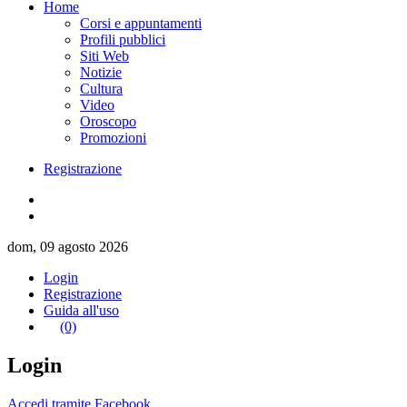
Home
Corsi e appuntamenti
Profili pubblici
Siti Web
Notizie
Cultura
Video
Oroscopo
Promozioni
Registrazione
dom, 09 agosto 2026
Login
Registrazione
Guida all'uso
(0)
Login
Accedi tramite Facebook