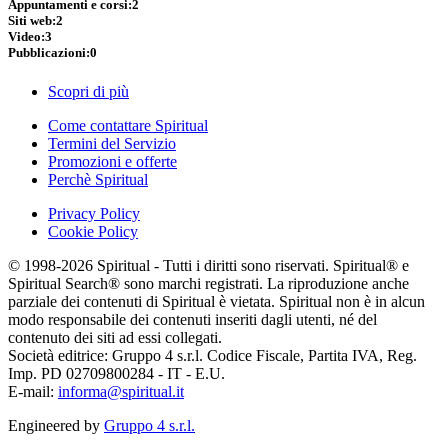
Appuntamenti e corsi:
2
Siti web:
2
Video:
3
Pubblicazioni:
0
Scopri di più
Come contattare Spiritual
Termini del Servizio
Promozioni e offerte
Perchè Spiritual
Privacy Policy
Cookie Policy
© 1998-2026 Spiritual - Tutti i diritti sono riservati. Spiritual® e
Spiritual Search® sono marchi registrati. La riproduzione anche
parziale dei contenuti di Spiritual è vietata. Spiritual non è in alcun
modo responsabile dei contenuti inseriti dagli utenti, né del
contenuto dei siti ad essi collegati.
Società editrice: Gruppo 4 s.r.l. Codice Fiscale, Partita IVA, Reg.
Imp. PD 02709800284 - IT - E.U.
E-mail:
informa@spiritual.it
Engineered by
Gruppo 4 s.r.l.