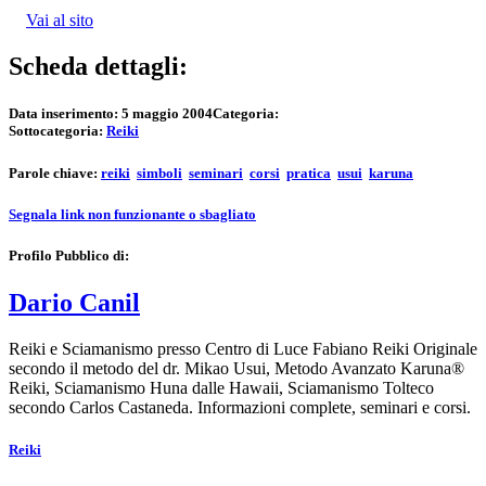
Vai al sito
Scheda dettagli:
Data inserimento:
5 maggio 2004
Categoria:
Sottocategoria:
Reiki
Parole chiave:
reiki
simboli
seminari
corsi
pratica
usui
karuna
Segnala link non funzionante o sbagliato
Profilo Pubblico di:
Dario Canil
Reiki e Sciamanismo presso Centro di Luce Fabiano Reiki Originale
secondo il metodo del dr. Mikao Usui, Metodo Avanzato Karuna®
Reiki, Sciamanismo Huna dalle Hawaii, Sciamanismo Tolteco
secondo Carlos Castaneda. Informazioni complete, seminari e corsi.
Reiki