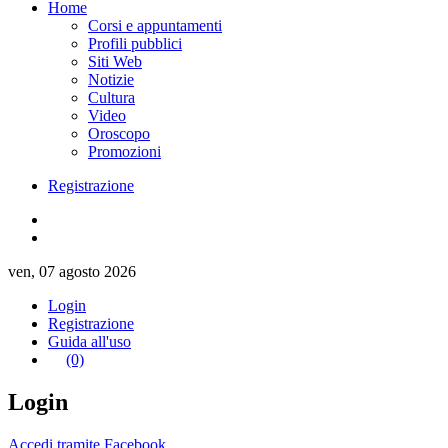
Home
Corsi e appuntamenti
Profili pubblici
Siti Web
Notizie
Cultura
Video
Oroscopo
Promozioni
Registrazione
ven, 07 agosto 2026
Login
Registrazione
Guida all'uso
(0)
Login
Accedi tramite Facebook