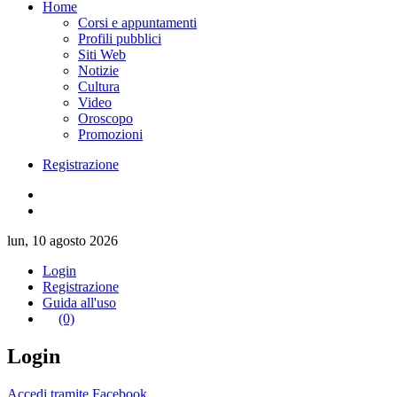
Home
Corsi e appuntamenti
Profili pubblici
Siti Web
Notizie
Cultura
Video
Oroscopo
Promozioni
Registrazione
lun, 10 agosto 2026
Login
Registrazione
Guida all'uso
(0)
Login
Accedi tramite Facebook