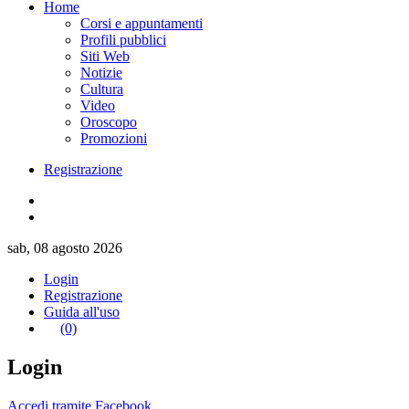
Home
Corsi e appuntamenti
Profili pubblici
Siti Web
Notizie
Cultura
Video
Oroscopo
Promozioni
Registrazione
sab, 08 agosto 2026
Login
Registrazione
Guida all'uso
(0)
Login
Accedi tramite Facebook