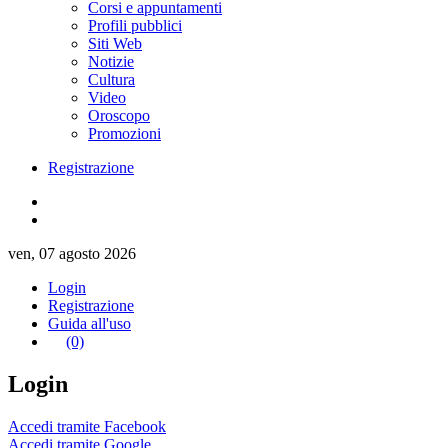
Corsi e appuntamenti
Profili pubblici
Siti Web
Notizie
Cultura
Video
Oroscopo
Promozioni
Registrazione
ven, 07 agosto 2026
Login
Registrazione
Guida all'uso
(0)
Login
Accedi tramite Facebook
Accedi tramite Google