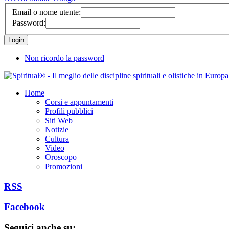
Email o nome utente:
Password:
Non ricordo la password
Home
Corsi e appuntamenti
Profili pubblici
Siti Web
Notizie
Cultura
Video
Oroscopo
Promozioni
RSS
Facebook
Seguici anche su: