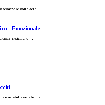
si fermano le sibille delle…
ico - Emozionale
adionica, riequilibrio,…
occhi
à e sensibilità nella lettura…