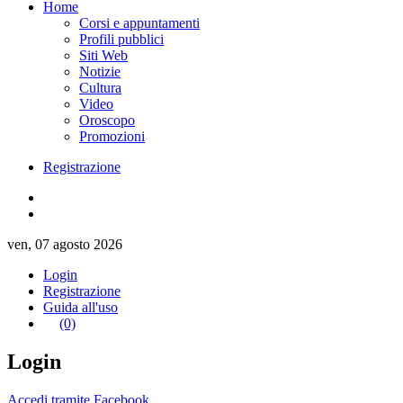
Home
Corsi e appuntamenti
Profili pubblici
Siti Web
Notizie
Cultura
Video
Oroscopo
Promozioni
Registrazione
ven, 07 agosto 2026
Login
Registrazione
Guida all'uso
(0)
Login
Accedi tramite Facebook