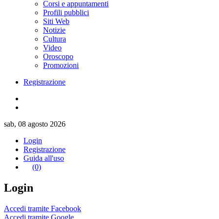
Corsi e appuntamenti
Profili pubblici
Siti Web
Notizie
Cultura
Video
Oroscopo
Promozioni
Registrazione
sab, 08 agosto 2026
Login
Registrazione
Guida all'uso
(0)
Login
Accedi tramite Facebook
Accedi tramite Google