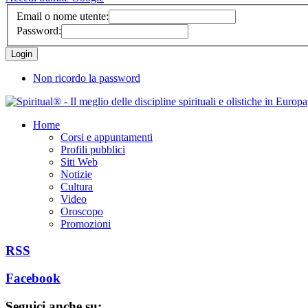
Email o nome utente:
Password:
Non ricordo la password
Home
Corsi e appuntamenti
Profili pubblici
Siti Web
Notizie
Cultura
Video
Oroscopo
Promozioni
RSS
Facebook
Seguici anche su: