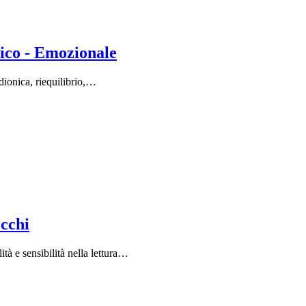
ico - Emozionale
adionica, riequilibrio,…
occhi
à e sensibilità nella lettura…