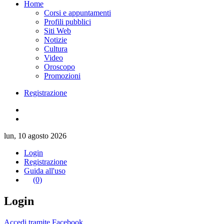
Home
Corsi e appuntamenti
Profili pubblici
Siti Web
Notizie
Cultura
Video
Oroscopo
Promozioni
Registrazione
lun, 10 agosto 2026
Login
Registrazione
Guida all'uso
(0)
Login
Accedi tramite Facebook