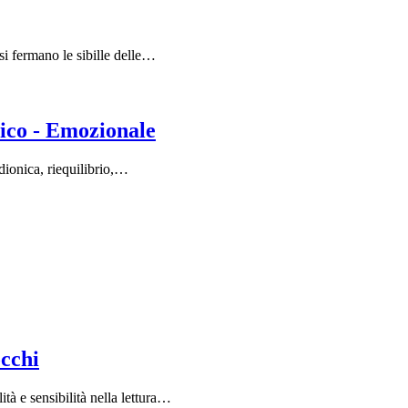
si fermano le sibille delle…
ico - Emozionale
adionica, riequilibrio,…
occhi
à e sensibilità nella lettura…