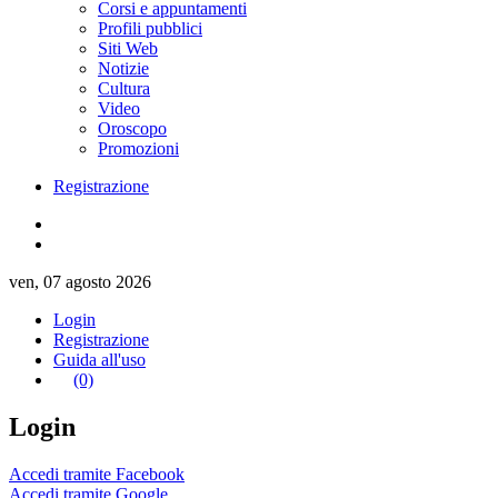
Corsi e appuntamenti
Profili pubblici
Siti Web
Notizie
Cultura
Video
Oroscopo
Promozioni
Registrazione
ven, 07 agosto 2026
Login
Registrazione
Guida all'uso
(0)
Login
Accedi tramite Facebook
Accedi tramite Google