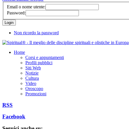
Email o nome utente:
Password:
Non ricordo la password
Home
Corsi e appuntamenti
Profili pubblici
Siti Web
Notizie
Cultura
Video
Oroscopo
Promozioni
RSS
Facebook
Seguici anche su: