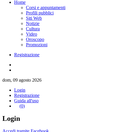
Home
Corsi e appuntamenti
Profili pubblici
Siti Web
Notizie
Cultura
Video
Oroscopo
Promozioni
Registrazione
dom, 09 agosto 2026
Login
Registrazione
Guida all'uso
(0)
Login
Accedi tramite Facebook