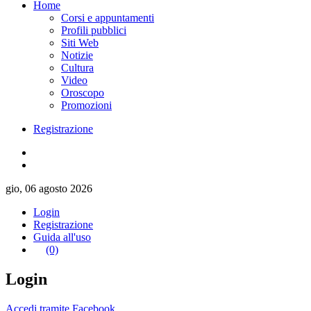
Home
Corsi e appuntamenti
Profili pubblici
Siti Web
Notizie
Cultura
Video
Oroscopo
Promozioni
Registrazione
gio, 06 agosto 2026
Login
Registrazione
Guida all'uso
(0)
Login
Accedi tramite Facebook