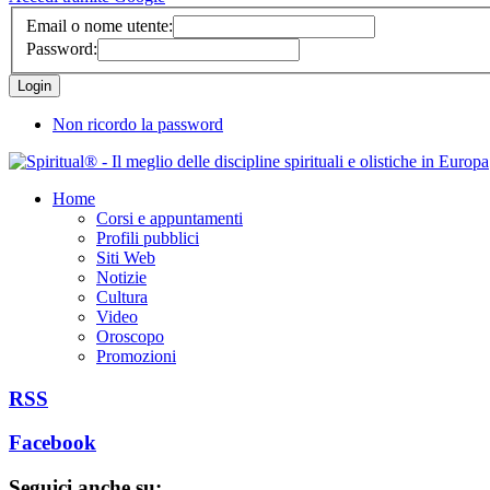
Email o nome utente:
Password:
Non ricordo la password
Home
Corsi e appuntamenti
Profili pubblici
Siti Web
Notizie
Cultura
Video
Oroscopo
Promozioni
RSS
Facebook
Seguici anche su: