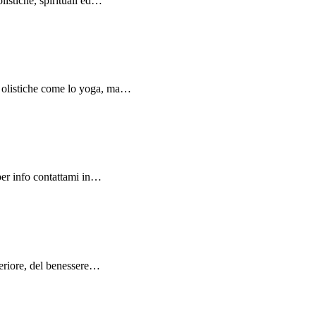
listiche, spirituali ed…
ne olistiche come lo yoga, ma…
 per info contattami in…
interiore, del benessere…