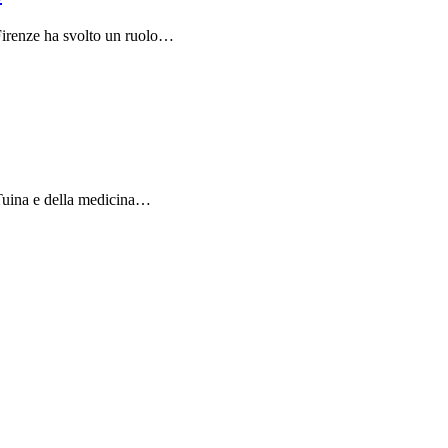
 Firenze ha svolto un ruolo…
 Tuina e della medicina…