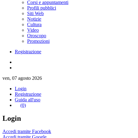
Corsi e appuntamenti
Profili pubblici
Siti Web
Notizie
Cultura
Video
Oroscopo
Promozioni
Registrazione
ven, 07 agosto 2026
Login
Registrazione
Guida all'uso
(0)
Login
Accedi tramite Facebook
Accedi tramite Google