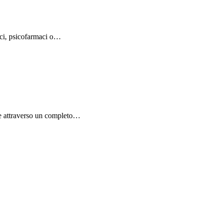
maci, psicofarmaci o…
one attraverso un completo…