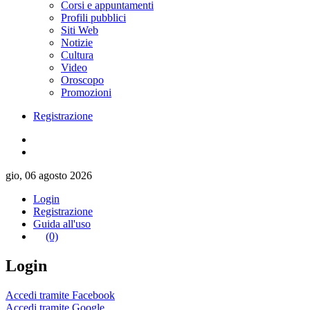
Corsi e appuntamenti
Profili pubblici
Siti Web
Notizie
Cultura
Video
Oroscopo
Promozioni
Registrazione
gio, 06 agosto 2026
Login
Registrazione
Guida all'uso
(0)
Login
Accedi tramite Facebook
Accedi tramite Google