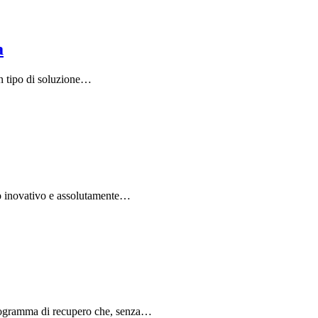
a
un tipo di soluzione…
ro inovativo e assolutamente…
programma di recupero che, senza…