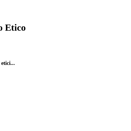
o Etico
tici...