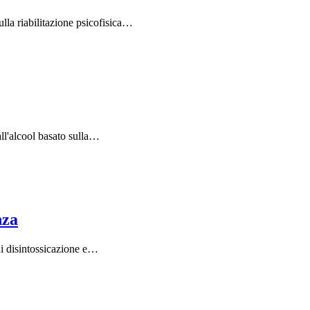
lla riabilitazione psicofisica…
all'alcool basato sulla…
nza
i disintossicazione e…