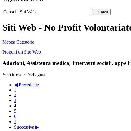
Cerca in Siti Web
Cerca
Siti Web - No Profit Volontariat
Mappa Categorie
Proponi un Sito Web
Adozioni, Assistenza medica, Interventi sociali, appelli e
Voci trovate:
70
Pagina:
◀ Precedente
1
2
3
4
5
6
7
Successiva ▶