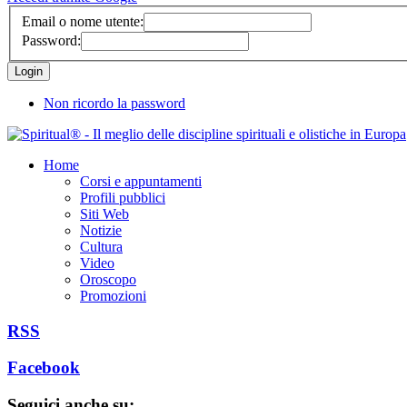
Email o nome utente:
Password:
Non ricordo la password
Home
Corsi e appuntamenti
Profili pubblici
Siti Web
Notizie
Cultura
Video
Oroscopo
Promozioni
RSS
Facebook
Seguici anche su: