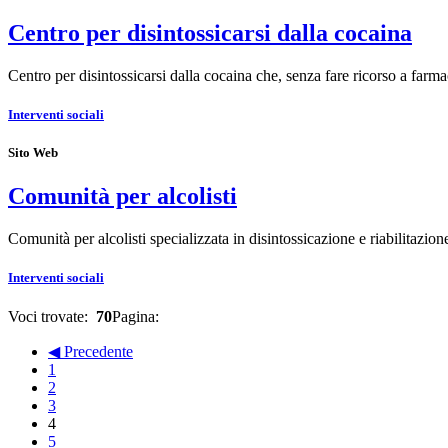
Centro per disintossicarsi dalla cocaina
Centro per disintossicarsi dalla cocaina che, senza fare ricorso a far
Interventi sociali
Sito Web
Comunità per alcolisti
Comunità per alcolisti specializzata in disintossicazione e riabilitazi
Interventi sociali
Voci trovate:
70
Pagina:
◀ Precedente
1
2
3
4
5