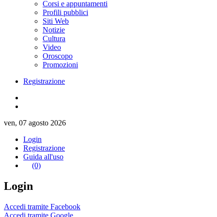
Corsi e appuntamenti
Profili pubblici
Siti Web
Notizie
Cultura
Video
Oroscopo
Promozioni
Registrazione
ven, 07 agosto 2026
Login
Registrazione
Guida all'uso
(0)
Login
Accedi tramite Facebook
Accedi tramite Google