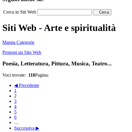
Cerca in Siti Web
Cerca
Siti Web - Arte e spiritualità
Mappa Categorie
Proponi un Sito Web
Poesia, Letteratura, Pittura, Musica, Teatro...
Voci trovate:
118
Pagina:
◀ Precedente
1
2
3
4
5
6
…
Successiva ▶