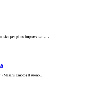
i musica per piano improvvisate.…
ca
ssa." (Masaru Emoto) Il suono…