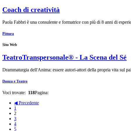
Coach di creatività
Paola Fabbri è una consulente e formatrice con più di 8 anni di esper
Pittura
Sito Web
TeatroTranspersonale® - La Scena del Sé
Drammaturgia dell'Anima: essere autori-attori della propria vita su
Danza e Teatro
Voci trovate:
118
Pagina:
◀ Precedente
1
2
3
4
5