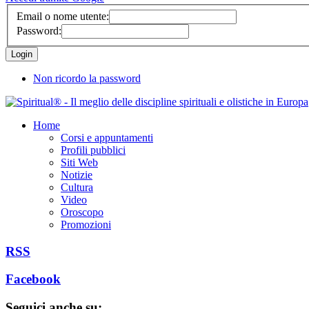
Email o nome utente:
Password:
Non ricordo la password
Home
Corsi e appuntamenti
Profili pubblici
Siti Web
Notizie
Cultura
Video
Oroscopo
Promozioni
RSS
Facebook
Seguici anche su: