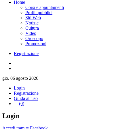
Home
Corsi e appuntamenti
Profili pubblici
Siti Web
Notizie
Cultura
Video
Oroscopo
Promozioni
Registrazione
gio, 06 agosto 2026
Login
Registrazione
Guida all'uso
(0)
Login
Accedi tramite Facebook