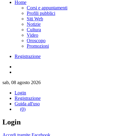
Home
Corsi e appuntamenti
Profili pubblici
Siti Web
Notizie
Cultura
Video
Oroscopo
Promozioni
Registrazione
sab, 08 agosto 2026
Login
Registrazione
Guida all'uso
(0)
Login
Accedi tramite Facebook