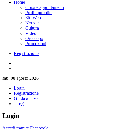
Home
Corsi e appuntamenti
Profili pubblici
Siti Web
Notizie
Cultura
Video
Oroscopo
Promozioni
Registrazione
sab, 08 agosto 2026
Login
Registrazione
Guida all'uso
(0)
Login
Accedi tramite Facebook