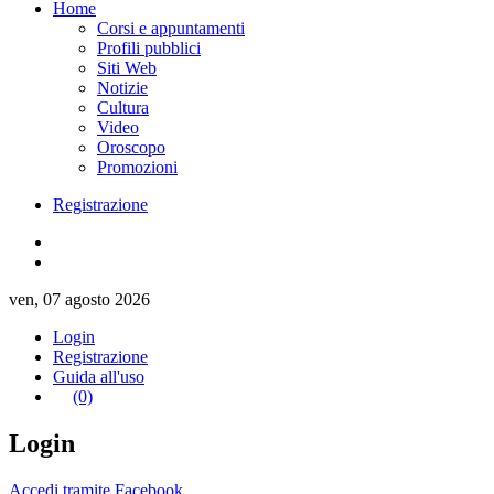
Home
Corsi e appuntamenti
Profili pubblici
Siti Web
Notizie
Cultura
Video
Oroscopo
Promozioni
Registrazione
ven, 07 agosto 2026
Login
Registrazione
Guida all'uso
(0)
Login
Accedi tramite Facebook