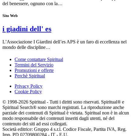
del benessere, ognuno con la…
Sito Web
i giadini dell' es
L’Associa​zione I Giardini dell’es APS è un fa​ro di ec​cellenza nel
mon​do delle discipline…
Come contattare Spiritual
Termini del Servizio
Promozioni e offerte
Perchè Spiritual
Privacy Policy
Cookie Policy
© 1998-2026 Spiritual - Tutti i diritti sono riservati. Spiritual® e
Spiritual Search® sono marchi registrati. La riproduzione anche
parziale dei contenuti di Spiritual è vietata. Spiritual non è in alcun
modo responsabile dei contenuti inseriti dagli utenti, né del
contenuto dei siti ad essi collegati.
Società editrice: Gruppo 4 s.r.l. Codice Fiscale, Partita IVA, Reg.
Imp. PD 02709800284 - IT - E.U.