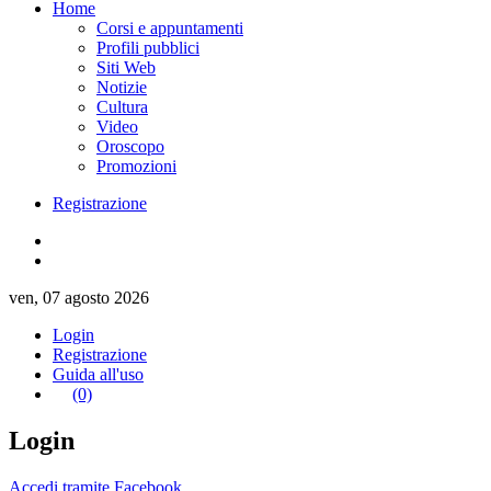
Home
Corsi e appuntamenti
Profili pubblici
Siti Web
Notizie
Cultura
Video
Oroscopo
Promozioni
Registrazione
ven, 07 agosto 2026
Login
Registrazione
Guida all'uso
(0)
Login
Accedi tramite Facebook